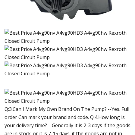
Q:3.Can I Mark My Own Brand On The Pump? --Yes. Full
order Can mark your brand and code. Q:4.How long is
your delivery time? --Generally it is 2-3 days if the goods
are in stock. or it is 7-15 days .if the goods are not in