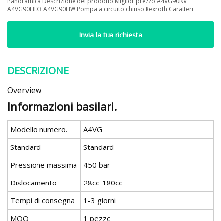
Panoramica Descrizione del prodotto Miglior prezzo A4VG90NV
A4VG90HD3 A4VG90HW Pompa a circuito chiuso Rexroth Caratteri
Invia la tua richiesta
DESCRIZIONE
Overview
Informazioni basilari.
Modello numero.
A4VG
Standard
Standard
Pressione massima
450 bar
Dislocamento
28cc-180cc
Tempi di consegna
1-3 giorni
MOQ
1 pezzo