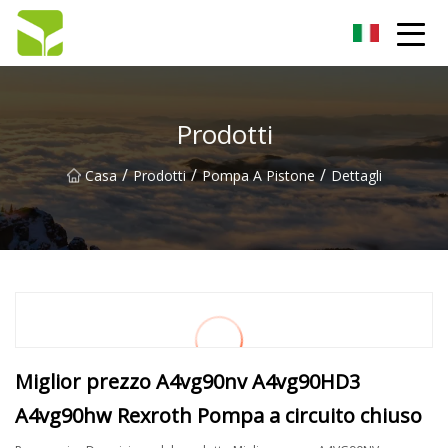
Hangzhou pompa a ingranaggi Co., Ltd
Prodotti
/
/
/
Casa
Prodotti
Pompa A Pistone
Dettagli
Miglior prezzo A4vg90nv A4vg90HD3
A4vg90hw Rexroth Pompa a circuito chiuso