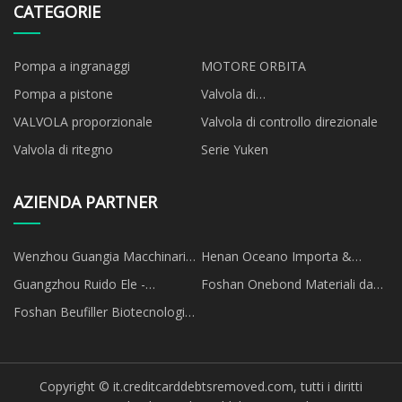
CATEGORIE
Pompa a ingranaggi
MOTORE ORBITA
Pompa a pistone
Valvola di
accensione/spegnimento
VALVOLA proporzionale
Valvola di controllo direzionale
Valvola di ritegno
Serie Yuken
AZIENDA PARTNER
Wenzhou Guangia Macchinari
Henan Oceano Importa &
Co., Ltd.
Esporta Commercio Co., Ltd
Guangzhou Ruido Ele -
Foshan Onebond Materiali da
Tecnologia Co., Ltd
costruzione Co., Ltd
Foshan Beufiller Biotecnologia
CO ., Ltd .
Copyright © it.creditcarddebtsremoved.com, tutti i diritti