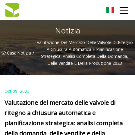
Hangzhou pompa a ingranaggi Co., Ltd
Notizia
Valutazione Del Mercato Delle Valvole Di Ritegno
A Chiusura Automatica E Pianificazione
/
/
Casa
Notizia
Strategica: Analisi Completa Della Domanda,
Delle Vendite E Della Produzione 2023
Oct 09, 2023
Valutazione del mercato delle valvole di
ritegno a chiusura automatica e
pianificazione strategica: analisi completa
della domanda, delle vendite e della