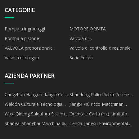
CATEGORIE
Pompa a ingranaggi
MOTORE ORBITA
Pompa a pistone
Valvola di
accensione/spegnimento
VALVOLA proporzionale
Valvola di controllo direzionale
Valvola di ritegno
Serie Yuken
AZIENDA PARTNER
Cangzhou Hangxin flangia Co.,
Shandong Rullo Pietra Potenza
limitatain
Tecnologia Co., Ltd
Weldón Culturale Tecnologia
Jiangxi Più ricco Macchinari
Co., Ltd
Produzione Co.,Ltd
Wuxi Qineng Saldatura Sistema
Orientale Carta (Hk) Limitato
Co., Ltd.
Shangai Shanghai Macchina di
Tenda Jiangsu Environmental
prova Co., Ltd.
Technology Co., Ltd.