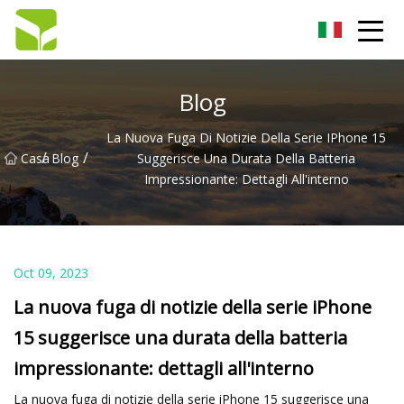
Hangzhou pompa a ingranaggi Co., Ltd
Blog
La Nuova Fuga Di Notizie Della Serie IPhone 15
/
/
Casa
Blog
Suggerisce Una Durata Della Batteria
Impressionante: Dettagli All'interno
Oct 09, 2023
La nuova fuga di notizie della serie iPhone
15 suggerisce una durata della batteria
impressionante: dettagli all'interno
La nuova fuga di notizie della serie iPhone 15 suggerisce una